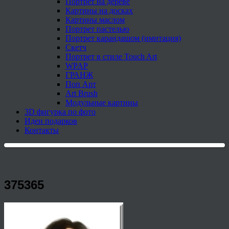
Портрет на дереве
Картины на досках
Картины маслом
Портрет пастелью
Портрет карандашом (имитация)
Скетч
Портрет в стиле Touch Art
WPAP
ГРАНЖ
Поп Арт
Art Brush
Модульные картины
3D фигурка по фото
Идеи подарков
Контакты
375365