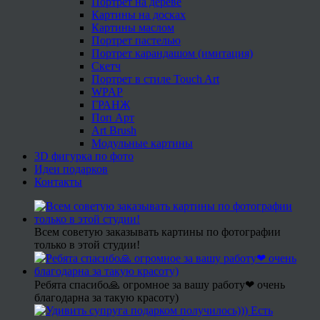
Портрет на дереве
Картины на досках
Картины маслом
Портрет пастелью
Портрет карандашом (имитация)
Скетч
Портрет в стиле Touch Art
WPAP
ГРАНЖ
Поп Арт
Art Brush
Модульные картины
3D фигурка по фото
Идеи подарков
Контакты
Всем советую заказывать картины по фотографии
только в этой студии!
Ребята спасибо🙏 огромное за вашу работу❤ очень
благодарна за такую красоту)