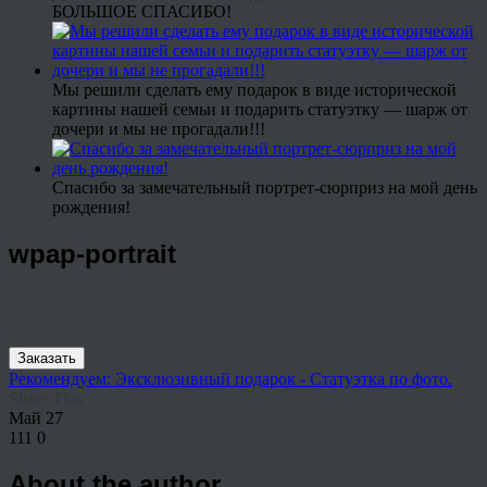
БОЛЬШОЕ СПАСИБО!
Мы решили сделать ему подарок в виде исторической
картины нашей семьи и подарить статуэтку — шарж от
дочери и мы не прогадали!!!
Спасибо за замечательный портрет-сюрприз на мой день
рождения!
wpap-portrait
Заказать
Рекомендуем: Эксклюзивный подарок - Статуэтка по фото.
Share This
Май
27
111
0
About the author