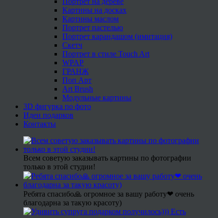
Портрет на дереве
Картины на досках
Картины маслом
Портрет пастелью
Портрет карандашом (имитация)
Скетч
Портрет в стиле Touch Art
WPAP
ГРАНЖ
Поп Арт
Art Brush
Модульные картины
3D фигурка по фото
Идеи подарков
Контакты
Всем советую заказывать картины по фотографии
только в этой студии!
Ребята спасибо🙏 огромное за вашу работу❤ очень
благодарна за такую красоту)