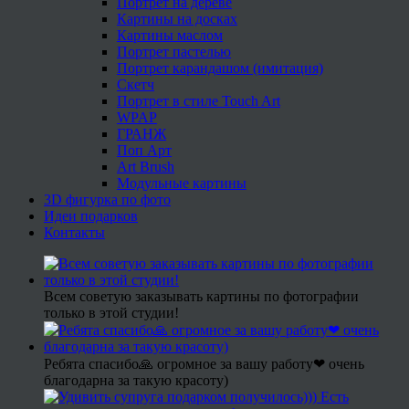
Портрет на дереве
Картины на досках
Картины маслом
Портрет пастелью
Портрет карандашом (имитация)
Скетч
Портрет в стиле Touch Art
WPAP
ГРАНЖ
Поп Арт
Art Brush
Модульные картины
3D фигурка по фото
Идеи подарков
Контакты
Всем советую заказывать картины по фотографии
только в этой студии!
Ребята спасибо🙏 огромное за вашу работу❤ очень
благодарна за такую красоту)