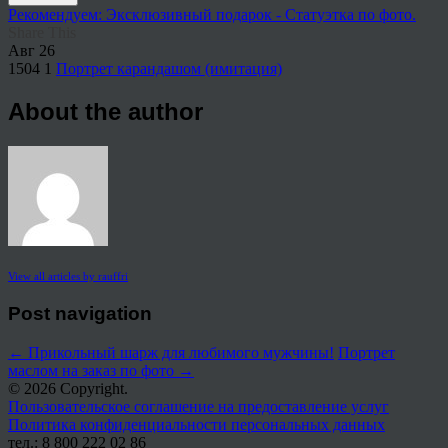
Рекомендуем: Эксклюзивный подарок - Статуэтка по фото.
Share This
Авг
26
1504
1
Портрет карандашом (имитация)
About the author
View all articles by rauffri
Post navigation
←
Прикольный шарж для любимого мужчины!
Портрет
маслом на заказ по фото
→
© 2026 Copyright.
Пользовательское соглашение на предоставление услуг
Политика конфиденциальности персональных данных
тел.: 8 800 222 02 86