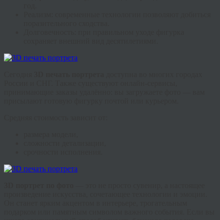
год.
Реализм
: современные технологии позволяют добиться
поразительного сходства.
Долговечность
: при правильном уходе фигурка
сохраняет внешний вид десятилетиями.
Сегодня
3D печать портрета
доступна во многих городах
России и СНГ. Также существуют онлайн-сервисы,
принимающие заказы удалённо: вы загружаете фото — вам
присылают готовую фигурку почтой или курьером.
Средняя стоимость зависит от:
размера модели,
сложности детализации,
срочности исполнения.
3D портрет по фото
— это не просто сувенир, а настоящее
произведение искусства, сочетающее технологии и эмоции.
Он станет ярким акцентом в интерьере, трогательным
подарком или памятным символом важного события. Если вы