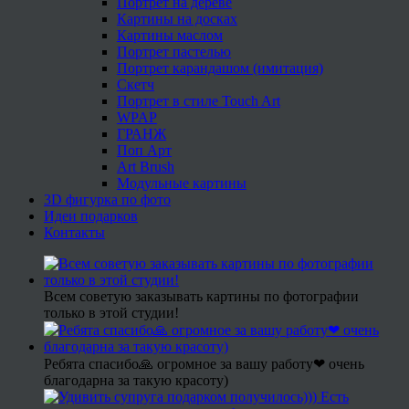
Портрет на дереве
Картины на досках
Картины маслом
Портрет пастелью
Портрет карандашом (имитация)
Скетч
Портрет в стиле Touch Art
WPAP
ГРАНЖ
Поп Арт
Art Brush
Модульные картины
3D фигурка по фото
Идеи подарков
Контакты
Всем советую заказывать картины по фотографии
только в этой студии!
Ребята спасибо🙏 огромное за вашу работу❤ очень
благодарна за такую красоту)