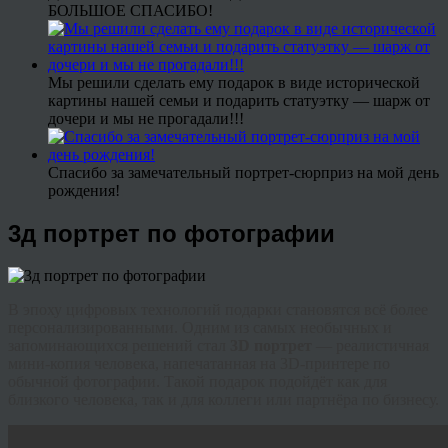
БОЛЬШОЕ СПАСИБО!
Мы решили сделать ему подарок в виде исторической
картины нашей семьи и подарить статуэтку — шарж от
дочери и мы не прогадали!!!
Спасибо за замечательный портрет-сюрприз на мой день
рождения!
3д портрет по фотографии
В эпоху цифровых технологий подарки становятся всё более
персонализированными. Одним из самых необычных и
запоминающихся решений стал
3D портрет
— реалистичная
мини-копия человека, напечатанная на 3D-принтере по
обычной фотографии. Такой подарок подойдёт как для
близкого человека, так и для коллеги или партнёра по бизнесу.