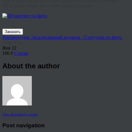
ищете оригинальный способ удивить близкого человека —
3D-портрет точно не оставит равнодушным.
Заказать
Рекомендуем: Эксклюзивный подарок - Статуэтка по фото.
Share This
Янв
22
106
0
Статьи
About the author
View all articles by rauffri
Post navigation