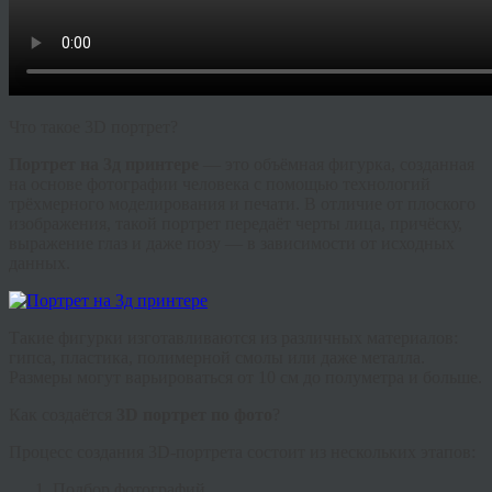
Что такое 3D портрет?
Портрет на 3д принтере
— это объёмная фигурка, созданная
на основе фотографии человека с помощью технологий
трёхмерного моделирования и печати. В отличие от плоского
изображения, такой портрет передаёт черты лица, причёску,
выражение глаз и даже позу — в зависимости от исходных
данных.
Такие фигурки изготавливаются из различных материалов:
гипса, пластика, полимерной смолы или даже металла.
Размеры могут варьироваться от 10 см до полуметра и больше.
Как создаётся
3D портрет по фото
?
Процесс создания 3D-портрета состоит из нескольких этапов:
Подбор фотографий