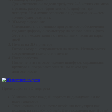
Для качественной модели требуется 2–5 чётких снимков
с разных ракурсов: фронтальный, профиль, три
четверти. Чем лучше освещение и детализация — тем
точнее будет результат.
3D-моделирование
Специалисты с помощью программного обеспечения
создают цифровую скульптуру на основе ваших фото.
Этот этап может занять от нескольких часов до пары
дней.
Печать на 3D-принтере
Готовая модель отправляется на печать. Используются
современные технологии печати.
Постобработка
После печати готовое изделие шлифуют, окрашивают
вручную и покрывают защитным лаком для
долговечности.
Преимущества 3D-портрета
Уникальность
: каждый портрет индивидуален и не
имеет аналогов.
Эмоциональная ценность
: особенно популярен как
подарок на свадьбу, юбилей, День рождения или Новый