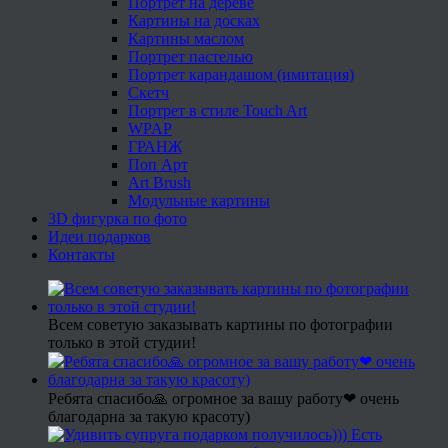
Портрет на дереве
Картины на досках
Картины маслом
Портрет пастелью
Портрет карандашом (имитация)
Скетч
Портрет в стиле Touch Art
WPAP
ГРАНЖ
Поп Арт
Art Brush
Модульные картины
3D фигурка по фото
Идеи подарков
Контакты
Всем советую заказывать картины по фотографии
только в этой студии!
Ребята спасибо🙏 огромное за вашу работу❤ очень
благодарна за такую красоту)