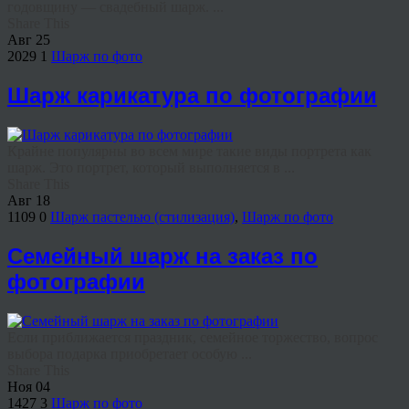
годовщину — свадебный шарж. ...
Share This
Авг
25
2029
1
Шарж по фото
Шарж карикатура по фотографии
Крайне популярны во всем мире такие виды портрета как
шарж. Это портрет, который выполняется в ...
Share This
Авг
18
1109
0
Шарж пастелью (стилизация)
,
Шарж по фото
Семейный шарж на заказ по
фотографии
Если приближается праздник, семейное торжество, вопрос
выбора подарка приобретает особую ...
Share This
Ноя
04
1427
3
Шарж по фото