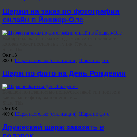
Шаржи на заказ по фотографии
онлайн в Йошкар-Оле
Выбор подарка на памятную дату является проблемой,
которая может поставить в тупик. Глупо ...
Share This
Окт
13
383
0
Шарж пастелью (стилизация)
,
Шарж по фото
Шарж по фото на День Рождения
Большой популярностью пользуется такой тип портрета
как шарж по фото, выполненный ...
Share This
Окт
08
409
0
Шарж пастелью (стилизация)
,
Шарж по фото
Дружеский шарж заказать в
подарок