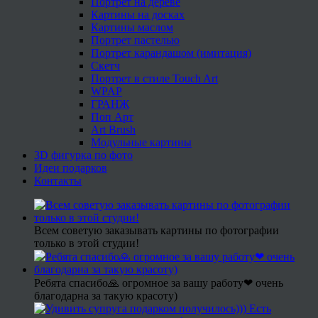
Портрет на дереве
Картины на досках
Картины маслом
Портрет пастелью
Портрет карандашом (имитация)
Скетч
Портрет в стиле Touch Art
WPAP
ГРАНЖ
Поп Арт
Art Brush
Модульные картины
3D фигурка по фото
Идеи подарков
Контакты
Всем советую заказывать картины по фотографии
только в этой студии!
Ребята спасибо🙏 огромное за вашу работу❤ очень
благодарна за такую красоту)