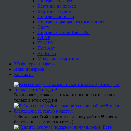
Портрет на дереве
Картины на досках
Картины маслом
Портрет пастелью
Портрет карандашом (имитация)
Скетч
Портрет в стиле Touch Art
WPAP
ГРАНЖ
Поп Арт
Art Brush
Модульные картины
3D фигурка по фото
Идеи подарков
Контакты
Всем советую заказывать картины по фотографии
только в этой студии!
Ребята спасибо🙏 огромное за вашу работу❤ очень
благодарна за такую красоту)