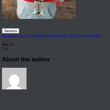
Заказать
Рекомендуем: Эксклюзивный подарок - Статуэтка по фото.
Share This
Янв
20
74
0
About the author
View all articles by rauffri
Post navigation