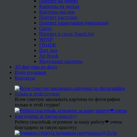
Портрет на дереве
Картины на досках
Картины маслом
Портрет пастелью
Портрет карандашом (имитация)
Скетч
Портрет в стиле Touch Art
WPAP
ГРАНЖ
Поп Арт
Art Brush
Модульные картины
3D фигурка по фото
Идеи подарков
Контакты
Всем советую заказывать картины по фотографии
только в этой студии!
Ребята спасибо🙏 огромное за вашу работу❤ очень
благодарна за такую красоту)