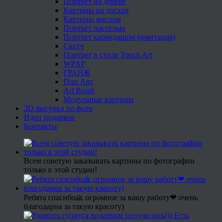
Портрет на дереве
Картины на досках
Картины маслом
Портрет пастелью
Портрет карандашом (имитация)
Скетч
Портрет в стиле Touch Art
WPAP
ГРАНЖ
Поп Арт
Art Brush
Модульные картины
3D фигурка по фото
Идеи подарков
Контакты
Всем советую заказывать картины по фотографии
только в этой студии!
Ребята спасибо🙏 огромное за вашу работу❤ очень
благодарна за такую красоту)