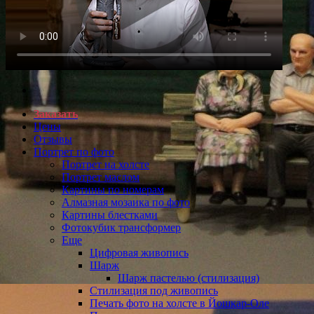
Заказать
Цены
Отзывы
Портрет по фото
Портрет на холсте
Портрет маслом
Картины по номерам
Алмазная мозаика по фото
Картины блестками
Фотокубик трансформер
Еще
Цифровая живопись
Шарж
Шарж пастелью (стилизация)
Стилизация под живопись
Печать фото на холсте в Йошкар-Оле