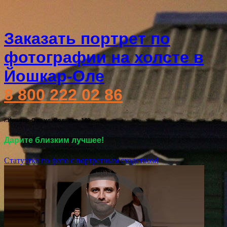
Заказать портрет по
фотографии на холсте в
Йошкар-Оле
8 800 222 02 86
г.Йошкар-Ола ул. Волкова, 149
Дарите близким лучшее!
Статуэтка по фото с портретным сходством!