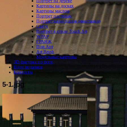
Портрет на дереве
Картины на досках
Картины маслом
Портрет пастелью
Портрет карандашом (имитация)
Скетч
Портрет в стиле Touch Art
WPAP
ГРАНЖ
Поп Арт
Art Brush
Модульные картины
3D фигурка по фото
Идеи подарков
Контакты
5-1.jpg