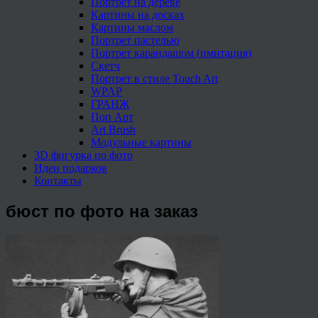
Портрет на дереве
Картины на досках
Картины маслом
Портрет пастелью
Портрет карандашом (имитация)
Скетч
Портрет в стиле Touch Art
WPAP
ГРАНЖ
Поп Арт
Art Brush
Модульные картины
3D фигурка по фото
Идеи подарков
Контакты
бюст по фото на заказ