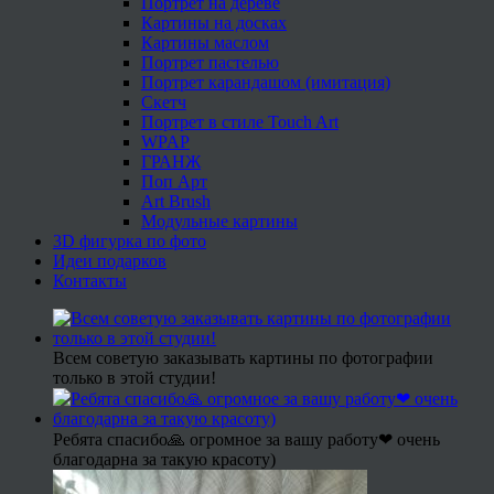
Портрет на дереве
Картины на досках
Картины маслом
Портрет пастелью
Портрет карандашом (имитация)
Скетч
Портрет в стиле Touch Art
WPAP
ГРАНЖ
Поп Арт
Art Brush
Модульные картины
3D фигурка по фото
Идеи подарков
Контакты
Всем советую заказывать картины по фотографии
только в этой студии!
Ребята спасибо🙏 огромное за вашу работу❤ очень
благодарна за такую красоту)