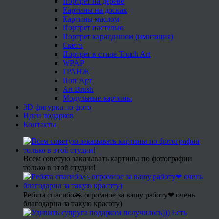
Портрет на дереве
Картины на досках
Картины маслом
Портрет пастелью
Портрет карандашом (имитация)
Скетч
Портрет в стиле Touch Art
WPAP
ГРАНЖ
Поп Арт
Art Brush
Модульные картины
3D фигурка по фото
Идеи подарков
Контакты
Всем советую заказывать картины по фотографии
только в этой студии!
Ребята спасибо🙏 огромное за вашу работу❤ очень
благодарна за такую красоту)