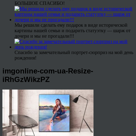
БОЛЬШОЕ СПАСИБО!
Мы решили сделать ему подарок в виде исторической
картины нашей семьи и подарить статуэтку — шарж от
дочери и мы не прогадали!!!
Спасибо за замечательный портрет-сюрприз на мой день
рождения!
imgonline-com-ua-Resize-
iRhGzWikzPZ