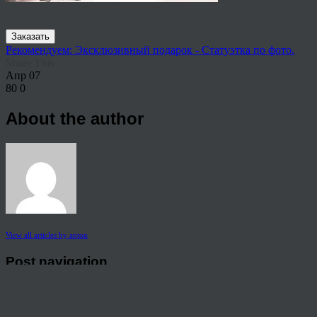
Заказать
Рекомендуем: Эксклюзивный подарок - Статуэтка по фото.
Share This
Апр
07
80
0
About the author
View all articles by anton
Post navigation
←
Где заказать портрет по фото на холсте в Йошкар-Оле?
© 2026 Copyright.
Пользовательское соглашение на предоставление услуг