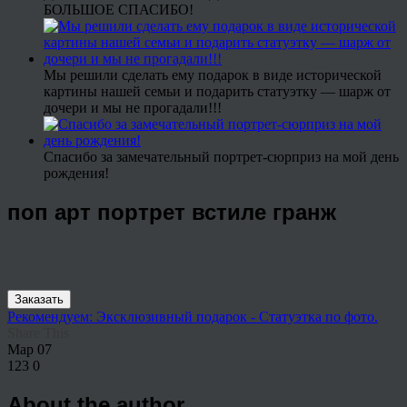
БОЛЬШОЕ СПАСИБО!
Мы решили сделать ему подарок в виде исторической
картины нашей семьи и подарить статуэтку — шарж от
дочери и мы не прогадали!!!
Спасибо за замечательный портрет-сюрприз на мой день
рождения!
поп арт портрет встиле гранж
Заказать
Рекомендуем: Эксклюзивный подарок - Статуэтка по фото.
Share This
Мар
07
123
0
About the author