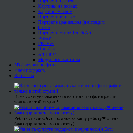
Портрет на дереве
Картины на досках
Картины маслом
Портрет пастелью
Портрет карандашом (имитация)
Скетч
Портрет в стиле Touch Art
WPAP
ГРАНЖ
Поп Арт
Art Brush
Модульные картины
3D фигурка по фото
Идеи подарков
Контакты
Всем советую заказывать картины по фотографии
только в этой студии!
Ребята спасибо🙏 огромное за вашу работу❤ очень
благодарна за такую красоту)