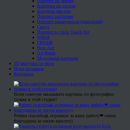
Портрет на дереве
Картины на досках
Картины маслом
Портрет пастелью
Портрет карандашом (имитация)
Скетч
Портрет в стиле Touch Art
WPAP
ГРАНЖ
Поп Арт
Art Brush
Модульные картины
3D фигурка по фото
Идеи подарков
Контакты
Всем советую заказывать картины по фотографии
только в этой студии!
Ребята спасибо🙏 огромное за вашу работу❤ очень
благодарна за такую красоту)