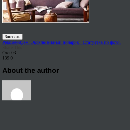
Заказать
Рекомендуем: Эксклюзивный подарок - Статуэтка по фото.
Share This
Окт
03
139
0
About the author
View all articles by anton
Post navigation