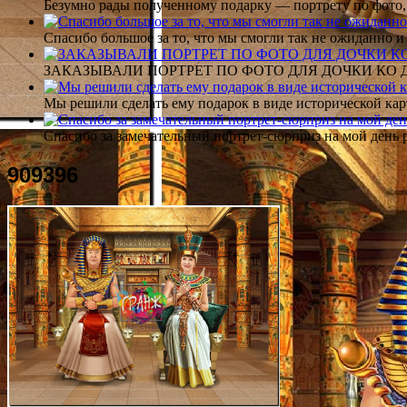
Безумно рады полученному подарку — портрету по фото,
Спасибо большое за то, что мы смогли так не ожиданно
ЗАКАЗЫВАЛИ ПОРТРЕТ ПО ФОТО ДЛЯ ДОЧКИ КО ДН
Мы решили сделать ему подарок в виде исторической кар
Спасибо за замечательный портрет-сюрприз на мой день 
909396