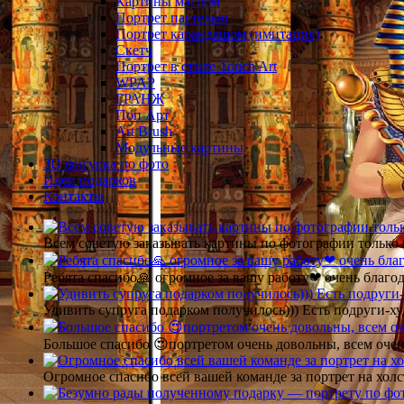
Картины маслом
Портрет пастелью
Портрет карандашом (имитация)
Скетч
Портрет в стиле Touch Art
WPAP
ГРАНЖ
Поп Арт
Art Brush
Модульные картины
3D фигурка по фото
Идеи подарков
Контакты
Всем советую заказывать картины по фотографии только 
Ребята спасибо🙏 огромное за вашу работу❤ очень благод
Удивить супруга подарком получилось))) Есть подруги-х
Большое спасибо 😍портретом очень довольны, всем очен
Огромное спасибо всей вашей команде за портрет на холс