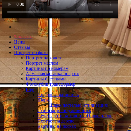
Заказать
Цены
Отзывы
Портрет по фото
Портрет на холсте
Портрет маслом
Картины по номерам
Алмазная мозаика по фото
Картины блестками
Фотокубик трансформер
Еще
Цифровая живопись
Шарж
Шарж пастелью (стилизация)
Стилизация под живопись
Печать фото на холсте в Йошкар-Оле
Портрет на дереве
Картины на досках