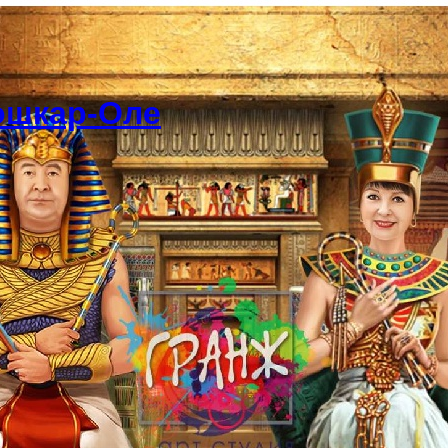
ошкар-Оле