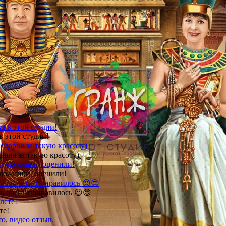
в этой студии!
арна за такую красоту)
удожники, оценили!
ь очень понравилось 😍😍
те!