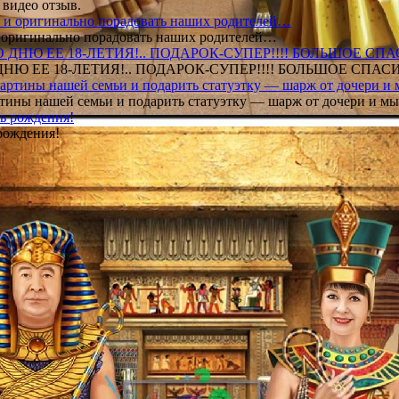
 видео отзыв.
 и оригинально порадовать наших родителей…
Ю ЕЕ 18-ЛЕТИЯ!.. ПОДАРОК-СУПЕР!!!! БОЛЬШОЕ СПАС
тины нашей семьи и подарить статуэтку — шарж от дочери и мы 
рождения!