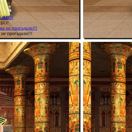
ИБО!
не прогадали!!!