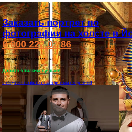
Заказать портрет по
фотографии на холсте в Й
8 800 222 02 86
г.Йошкар-Ола ул. Волкова, 149
Дарите близким лучшее!
Статуэтка по фото с портретным сходством!