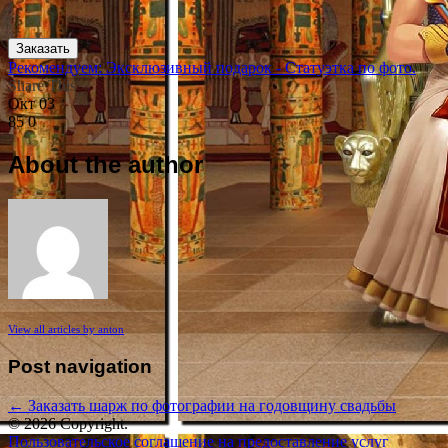
Заказать
Рекомендуем: Эксклюзивный подарок - Статуэтка по фото.
Share This
Окт
03
85
0
About the author
View all articles by anton
Post navigation
←
Заказать шарж по фотографии на годовщину свадьбы
© 2026 Copyright.
Пользовательское соглашение на предоставление услуг