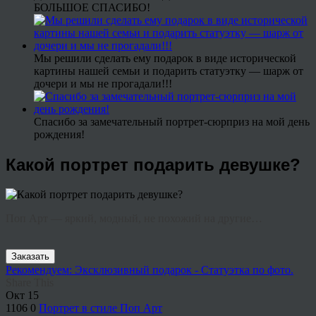
БОЛЬШОЕ СПАСИБО!
Мы решили сделать ему подарок в виде исторической
картины нашей семьи и подарить статуэтку — шарж от
дочери и мы не прогадали!!!
Спасибо за замечательный портрет-сюрприз на мой день
рождения!
Какой портрет подарить девушке?
Поп Арт — яркий, модный, не похожий на другие…
Заказать
Рекомендуем: Эксклюзивный подарок - Статуэтка по фото.
Share This
Окт
15
1106
0
Портрет в стиле Поп Арт