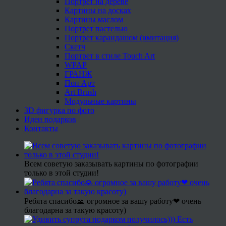
Портрет на дереве
Картины на досках
Картины маслом
Портрет пастелью
Портрет карандашом (имитация)
Скетч
Портрет в стиле Touch Art
WPAP
ГРАНЖ
Поп Арт
Art Brush
Модульные картины
3D фигурка по фото
Идеи подарков
Контакты
Всем советую заказывать картины по фотографии
только в этой студии!
Ребята спасибо🙏 огромное за вашу работу❤ очень
благодарна за такую красоту)