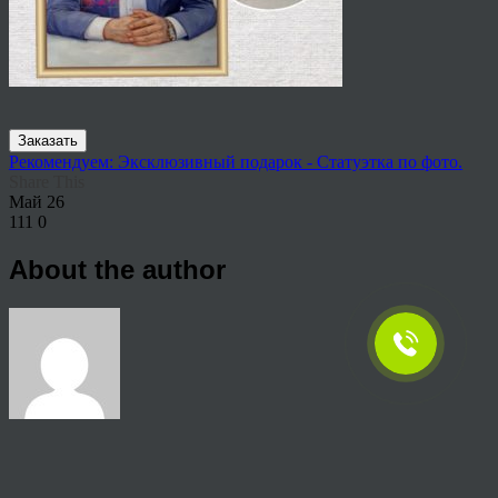
Заказать
Рекомендуем: Эксклюзивный подарок - Статуэтка по фото.
Share This
Май
26
111
0
About the author
View all articles by anton
Post navigation