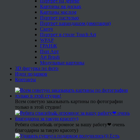
Портрет на дереве
Картины на досках
Картины маслом
Портрет пастелью
Портрет карандашом (имитация)
Скетч
Портрет в стиле Touch Art
WPAP
ГРАНЖ
Поп Арт
Art Brush
Модульные картины
3D фигурка по фото
Идеи подарков
Контакты
Всем советую заказывать картины по фотографии
только в этой студии!
Ребята спасибо🙏 огромное за вашу работу❤ очень
благодарна за такую красоту)