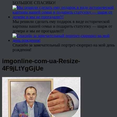
БОЛЬШОЕ СПАСИБО!
Мы решили сделать ему подарок в виде исторической
картины нашей семьи и подарить статуэтку — шарж от
дочери и мы не прогадали!!!
Спасибо за замечательный портрет-сюрприз на мой день
рождения!
imgonline-com-ua-Resize-
4F9jLtYgGjUe