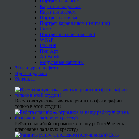
Портрет на дереве
Картины на досках
Картины маслом
Портрет пастелью
Портрет карандашом (имитация)
Скетч
Портрет в стиле Touch Art
WPAP
ГРАНЖ
Поп Арт
Art Brush
Модульные картины
3D фигурка по фото
Идеи подарков
Контакты
Всем советую заказывать картины по фотографии
только в этой студии!
Ребята спасибо🙏 огромное за вашу работу❤ очень
благодарна за такую красоту)