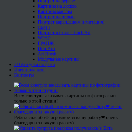
Портрет на дереве
Картины на досках
Картины маслом
Портрет пастелью
Портрет карандашом (имитация)
Скетч
Портрет в стиле Touch Art
WPAP
ГРАНЖ
Поп Арт
Art Brush
Модульные картины
3D фигурка по фото
Идеи подарков
Контакты
Всем советую заказывать картины по фотографии
только в этой студии!
Ребята спасибо🙏 огромное за вашу работу❤ очень
благодарна за такую красоту)