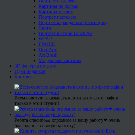
Портрет на дереве
Картины на досках
Картины маслом
Портрет пастелью
Портрет карандашом (имитация)
Скетч
Портрет в стиле Touch Art
WPAP
ГРАНЖ
Поп Арт
Art Brush
Модульные картины
3D фигурка по фото
Идеи подарков
Контакты
Всем советую заказывать картины по фотографии
только в этой студии!
Ребята спасибо🙏 огромное за вашу работу❤ очень
благодарна за такую красоту)