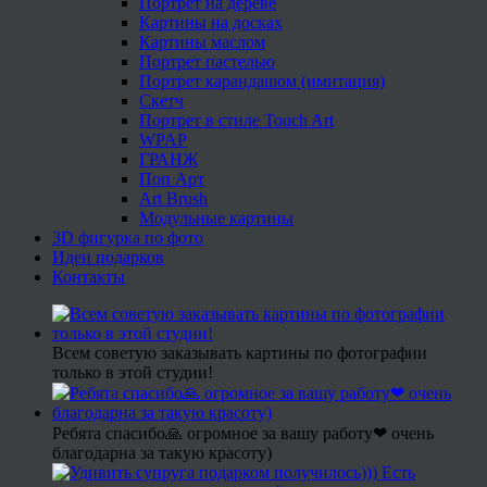
Портрет на дереве
Картины на досках
Картины маслом
Портрет пастелью
Портрет карандашом (имитация)
Скетч
Портрет в стиле Touch Art
WPAP
ГРАНЖ
Поп Арт
Art Brush
Модульные картины
3D фигурка по фото
Идеи подарков
Контакты
Всем советую заказывать картины по фотографии
только в этой студии!
Ребята спасибо🙏 огромное за вашу работу❤ очень
благодарна за такую красоту)