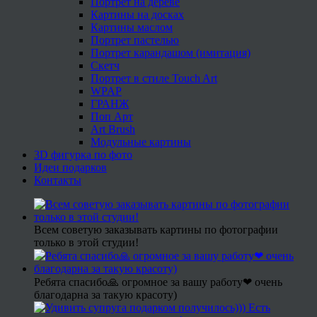
Портрет на дереве
Картины на досках
Картины маслом
Портрет пастелью
Портрет карандашом (имитация)
Скетч
Портрет в стиле Touch Art
WPAP
ГРАНЖ
Поп Арт
Art Brush
Модульные картины
3D фигурка по фото
Идеи подарков
Контакты
Всем советую заказывать картины по фотографии
только в этой студии!
Ребята спасибо🙏 огромное за вашу работу❤ очень
благодарна за такую красоту)