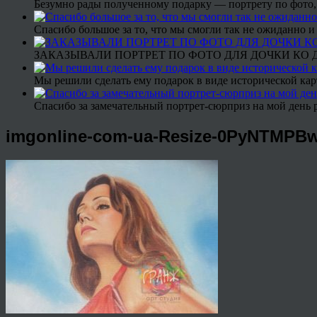
Безумно рады полученному подарку — портрету по фото,
Спасибо большое за то, что мы смогли так не ожиданно
ЗАКАЗЫВАЛИ ПОРТРЕТ ПО ФОТО ДЛЯ ДОЧКИ КО ДН
Мы решили сделать ему подарок в виде исторической кар
Спасибо за замечательный портрет-сюрприз на мой день 
imgonline-com-ua-Resize-0PyNTMPB