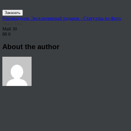
Заказать
Рекомендуем: Эксклюзивный подарок - Статуэтка по фото.
Share This
Май
30
88
0
About the author
View all articles by anton
Post navigation
←
Где заказать портрет по фотографии маслом
© 2026 Copyright.
Пользовательское соглашение на предоставление услуг