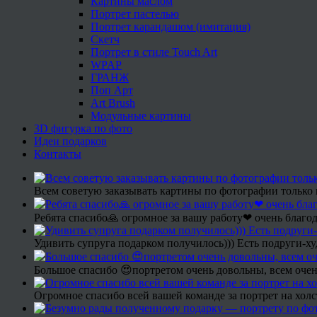
Картины маслом
Портрет пастелью
Портрет карандашом (имитация)
Скетч
Портрет в стиле Touch Art
WPAP
ГРАНЖ
Поп Арт
Art Brush
Модульные картины
3D фигурка по фото
Идеи подарков
Контакты
Всем советую заказывать картины по фотографии только 
Ребята спасибо🙏 огромное за вашу работу❤ очень благод
Удивить супруга подарком получилось))) Есть подруги-х
Большое спасибо 😍портретом очень довольны, всем очен
Огромное спасибо всей вашей команде за портрет на холс