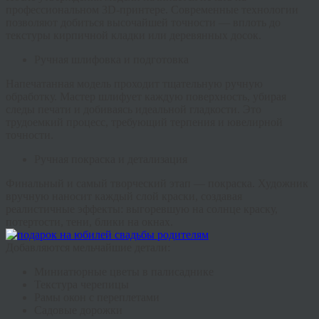
профессиональном 3D-принтере. Современные технологии
позволяют добиться высочайшей точности — вплоть до
текстуры кирпичной кладки или деревянных досок.
Ручная шлифовка и подготовка
Напечатанная модель проходит тщательную ручную
обработку. Мастер шлифует каждую поверхность, убирая
следы печати и добиваясь идеальной гладкости. Это
трудоемкий процесс, требующий терпения и ювелирной
точности.
Ручная покраска и детализация
Финальный и самый творческий этап — покраска. Художник
вручную наносит каждый слой краски, создавая
реалистичные эффекты: выгоревшую на солнце краску,
потертости, тени, блики на окнах.
Добавляются мельчайшие детали:
Миниатюрные цветы в палисаднике
Текстура черепицы
Рамы окон с переплетами
Садовые дорожки