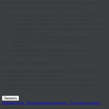
Если вы определились,
что подарить родителям на юбилей
, и
выбор пал на диораму, вот что нужно сделать:
Соберите фотографии дома
— чем больше ракурсов, тем
лучше (фасад, боковые стены, вид сзади, детали)
Определитесь с масштабом
— обычно от 1:50 до 1:100
Продумайте детали
— какие элементы особенно важны
(сад, веранда, интерьер)
Укажите сроки
— создание диорамы занимает от 2
недель до нескольких месяцев в зависимости от
сложности
Обсудите бюджет
— ручная работа и 3D-печать — это
премиум-сегмент, но эмоции того стоят
Как упаковать и презентовать?
Подарок родителям на годовщину
в виде миниатюрного
дома требует особого представления:
Диорама дома
— это магия в миниатюре, доступная вам.
Подарите родителям их дом — и они подарят вам свои
счастливые слезы.
Заказать
Рекомендуем: Эксклюзивный подарок - Статуэтка по фото.
Share This