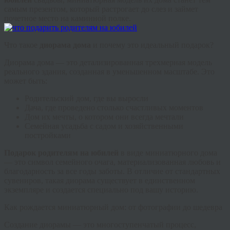
самым презентом, который растрогает до слез и займет
почетное место на каминной полке.
Что такое
диорама дома
и почему это идеальный подарок?
Диорама дома — это детализированная трехмерная модель
реального здания, созданная в уменьшенном масштабе. Это
может быть:
Родительский дом, где вы выросли
Дача, где проведено столько счастливых моментов
Дом их мечты, о котором они всегда мечтали
Семейная усадьба с садом и хозяйственными
постройками
Подарок родителям на юбилей
в виде миниатюрного дома
— это символ семейного очага, материализованная любовь и
благодарность за все годы заботы. В отличие от стандартных
сувениров, такая диорама существует в единственном
экземпляре и создается специально под вашу историю.
Как рождается миниатюрный дом: от фотографии до шедевра
Создание диорамы — это многоступенчатый процесс,