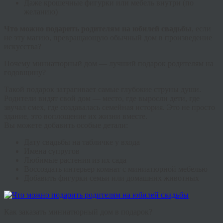
Даже крошечные фигурки или мебель внутри (по
желанию)
Что можно подарить родителям на юбилей свадьбы
, если
не эту магию, превращающую обычный дом в произведение
искусства?
Почему миниатюрный дом — лучший подарок родителям на
годовщину?
Такой подарок затрагивает самые глубокие струны души.
Родители видят свой дом — место, где выросли дети, где
звучал смех, где создавалась семейная история. Это не просто
здание, это воплощение их жизни вместе.
Вы можете добавить особые детали:
Дату свадьбы на табличке у входа
Имена супругов
Любимые растения из их сада
Воссоздать интерьер комнат с миниатюрной мебелью
Добавить фигурки семьи или домашних животных
Как заказать миниатюрный дом в подарок?