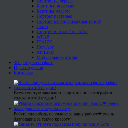
Портрет на дереве
Картины на досках
Картины маслом
Портрет пастелью
Портрет карандашом (имитация)
Скетч
Портрет в стиле Touch Art
WPAP
ГРАНЖ
Поп Арт
Art Brush
Модульные картины
3D фигурка по фото
Идеи подарков
Контакты
Всем советую заказывать картины по фотографии
только в этой студии!
Ребята спасибо🙏 огромное за вашу работу❤ очень
благодарна за такую красоту)