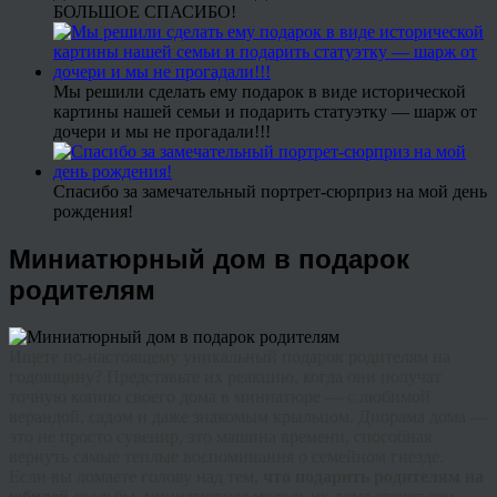
БОЛЬШОЕ СПАСИБО!
Мы решили сделать ему подарок в виде исторической
картины нашей семьи и подарить статуэтку — шарж от
дочери и мы не прогадали!!!
Спасибо за замечательный портрет-сюрприз на мой день
рождения!
Миниатюрный дом в подарок
родителям
Ищете по-настоящему уникальный подарок родителям на
годовщину?
Представьте их реакцию, когда они получат
точную копию своего дома в миниатюре — с любимой
верандой, садом и даже знакомым крыльцом. Диорама дома —
это не просто сувенир, это машина времени, способная
вернуть самые теплые воспоминания о семейном гнезде.
Если вы ломаете голову над тем,
что подарить родителям на
юбилей
свадьбы, миниатюрная модель их дома станет тем