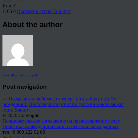
Share This
Янв
31
1165
0
Портрет в стиле Поп Арт
About the author
View all articles by rauffri
Post navigation
←
Поздравили любимого тренера по футболу с Днём
рождения!!!
Настоящий портрет по фото на холсте может
стать Вашим…
→
© 2026 Copyright.
Пользовательское соглашение на предоставление услуг
Политика конфиденциальности персональных данных
тел.: 8 800 222 02 86
mail:
holst112@mail.ru