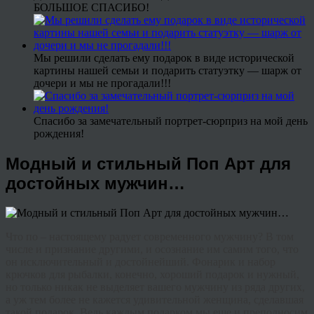
БОЛЬШОЕ СПАСИБО!
Мы решили сделать ему подарок в виде исторической
картины нашей семьи и подарить статуэтку — шарж от
дочери и мы не прогадали!!!
Спасибо за замечательный портрет-сюрприз на мой день
рождения!
Модный и стильный Поп Арт для
достойных мужчин…
Что
по
–
настоящему
радует
современного
мужчину
?
В
том
числе
и
признание
другими
,
и
осознание
им
самим
того
,
что
он
исключительный
и
достойнейший
.
Фонарик
и
набор
крючков
для
рыбалки
,
конечно
,
хороший
подарок
и
нужный
,
но
только
никак
не
выделяет
вашего
мужчину
из
ряда
других
,
а
уж
тем
более
не
кажется
удивительной
женщина
,
сделавшая
такой
подарок
.
Ведь
каждым
подарком
мы
еще
и
преподносим