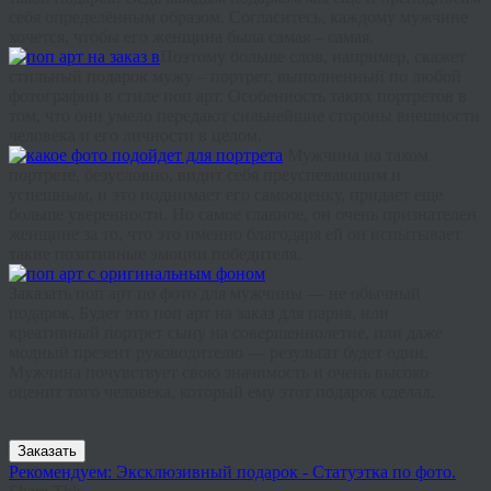
себя
определённым
образом
.
Согласитесь
,
каждому
мужчине
хочется
,
чтобы
его
женщина
была
самая
–
самая
.
Поэтому
больше
слов
,
например
,
скажет
стильный
подарок
мужу
–
портрет
,
выполненный
по
любой
фотографии
в
стиле
поп
арт
.
Особенность
таких
портретов
в
том
,
что
они
умело
передают
сильнейшие
стороны
внешности
человека
и
его
личности
в
целом
.
Мужчина
на
таком
портрете
,
безусловно
,
видит
себя
преуспевающим
и
успешным
,
и
это
поднимает
его
самооценку
,
придает
еще
больше
уверенности
.
Но
самое
главное
,
он
очень
признателен
женщине
за
то
,
что
это
именно
благодаря
ей
он
испытывает
такие
позитивные
эмоции
победителя
.
Заказать
поп
арт
по фото
для
мужчины
—
не
обычный
подарок
.
Будет
это
поп
арт
на
заказ
для
парня
,
или
креативный
портрет
сыну
на
совершеннолетие
,
или
даже
модный
презент
руководителю
—
результат
будет
один
.
Мужчина
почувствует
свою
значимость
и
очень
высоко
оценит
того
человека
,
который
ему
этот
подарок
сделал
.
Заказать
Рекомендуем: Эксклюзивный подарок - Статуэтка по фото.