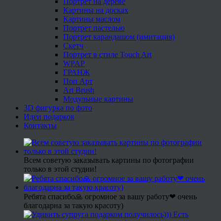
Портрет на дереве
Картины на досках
Картины маслом
Портрет пастелью
Портрет карандашом (имитация)
Скетч
Портрет в стиле Touch Art
WPAP
ГРАНЖ
Поп Арт
Art Brush
Модульные картины
3D фигурка по фото
Идеи подарков
Контакты
Всем советую заказывать картины по фотографии
только в этой студии!
Ребята спасибо🙏 огромное за вашу работу❤ очень
благодарна за такую красоту)