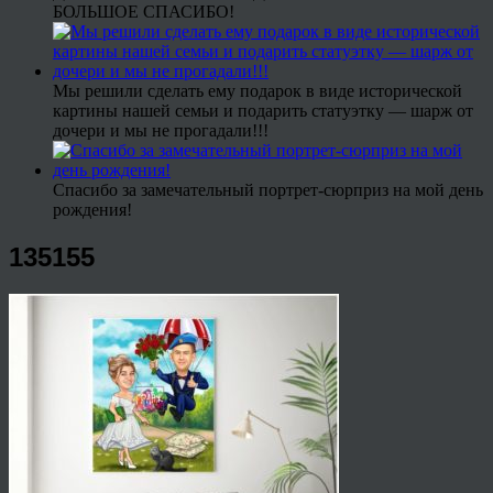
БОЛЬШОЕ СПАСИБО!
Мы решили сделать ему подарок в виде исторической
картины нашей семьи и подарить статуэтку — шарж от
дочери и мы не прогадали!!!
Спасибо за замечательный портрет-сюрприз на мой день
рождения!
135155