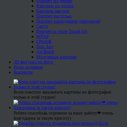
Портрет на дереве
Картины на досках
Картины маслом
Портрет пастелью
Портрет карандашом (имитация)
Скетч
Портрет в стиле Touch Art
WPAP
ГРАНЖ
Поп Арт
Art Brush
Модульные картины
3D фигурка по фото
Идеи подарков
Контакты
Всем советую заказывать картины по фотографии
только в этой студии!
Ребята спасибо🙏 огромное за вашу работу❤ очень
благодарна за такую красоту)