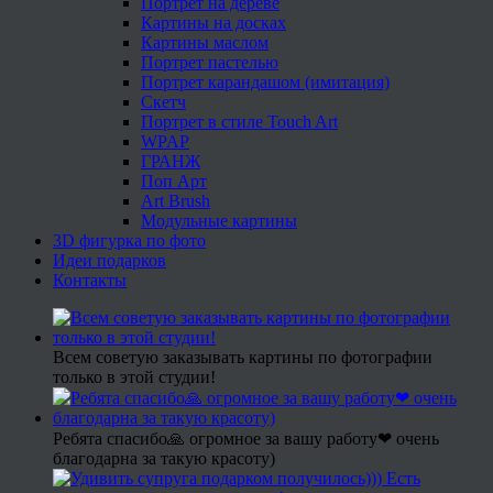
Портрет на дереве
Картины на досках
Картины маслом
Портрет пастелью
Портрет карандашом (имитация)
Скетч
Портрет в стиле Touch Art
WPAP
ГРАНЖ
Поп Арт
Art Brush
Модульные картины
3D фигурка по фото
Идеи подарков
Контакты
Всем советую заказывать картины по фотографии
только в этой студии!
Ребята спасибо🙏 огромное за вашу работу❤ очень
благодарна за такую красоту)