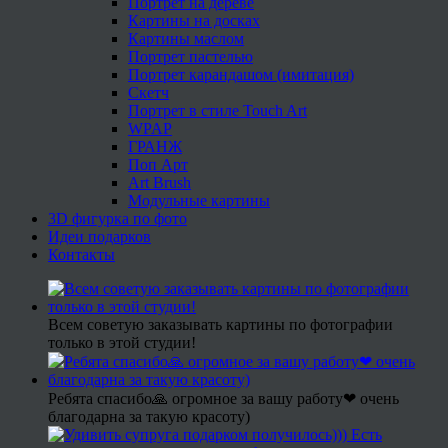
Портрет на дереве
Картины на досках
Картины маслом
Портрет пастелью
Портрет карандашом (имитация)
Скетч
Портрет в стиле Touch Art
WPAP
ГРАНЖ
Поп Арт
Art Brush
Модульные картины
3D фигурка по фото
Идеи подарков
Контакты
Всем советую заказывать картины по фотографии
только в этой студии!
Ребята спасибо🙏 огромное за вашу работу❤ очень
благодарна за такую красоту)