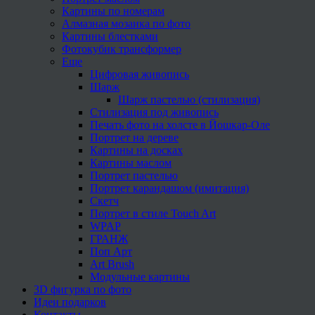
Картины по номерам
Алмазная мозаика по фото
Картины блестками
Фотокубик трансформер
Еще
Цифровая живопись
Шарж
Шарж пастелью (стилизация)
Стилизация под живопись
Печать фото на холсте в Йошкар-Оле
Портрет на дереве
Картины на досках
Картины маслом
Портрет пастелью
Портрет карандашом (имитация)
Скетч
Портрет в стиле Touch Art
WPAP
ГРАНЖ
Поп Арт
Art Brush
Модульные картины
3D фигурка по фото
Идеи подарков
Контакты