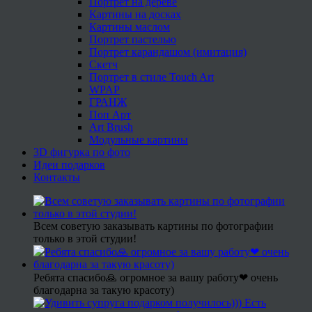
Портрет на дереве
Картины на досках
Картины маслом
Портрет пастелью
Портрет карандашом (имитация)
Скетч
Портрет в стиле Touch Art
WPAP
ГРАНЖ
Поп Арт
Art Brush
Модульные картины
3D фигурка по фото
Идеи подарков
Контакты
Всем советую заказывать картины по фотографии
только в этой студии!
Ребята спасибо🙏 огромное за вашу работу❤ очень
благодарна за такую красоту)