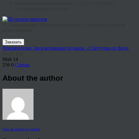
Выставки и мероприятия
— для визуального
сопровождения проектов.
📞
Заказывайте 3D печать макетов — быстро, точно и
качественно!
Заказать
Рекомендуем: Эксклюзивный подарок - Статуэтка по фото.
Share This
Май
14
256
0
Статьи
About the author
View all articles by rauffri