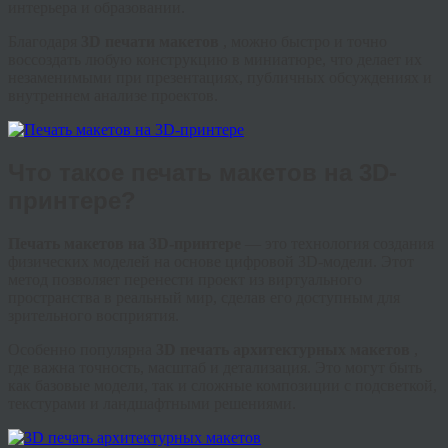
интерьера и образовании.
Благодаря
3D печати макетов
, можно быстро и точно
воссоздать любую конструкцию в миниатюре, что делает их
незаменимыми при презентациях, публичных обсуждениях и
внутреннем анализе проектов.
Что такое печать макетов на 3D-
принтере?
Печать макетов на 3D-принтере
— это технология создания
физических моделей на основе цифровой 3D-модели. Этот
метод позволяет перенести проект из виртуального
пространства в реальный мир, сделав его доступным для
зрительного восприятия.
Особенно популярна
3D печать архитектурных макетов
,
где важна точность, масштаб и детализация. Это могут быть
как базовые модели, так и сложные композиции с подсветкой,
текстурами и ландшафтными решениями.