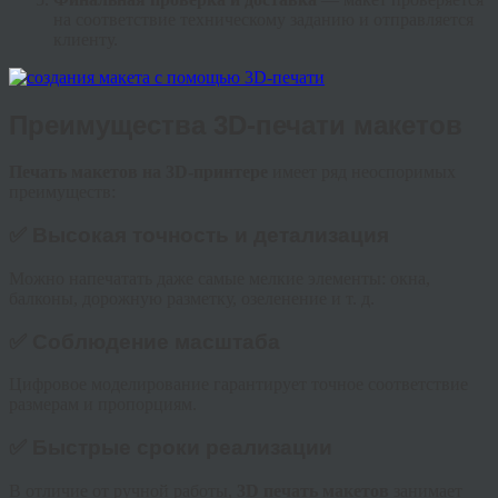
на соответствие техническому заданию и отправляется
клиенту.
Преимущества 3D-печати макетов
Печать макетов на 3D-принтере
имеет ряд неоспоримых
преимуществ:
✅ Высокая точность и детализация
Можно напечатать даже самые мелкие элементы: окна,
балконы, дорожную разметку, озеленение и т. д.
✅ Соблюдение масштаба
Цифровое моделирование гарантирует точное соответствие
размерам и пропорциям.
✅ Быстрые сроки реализации
В отличие от ручной работы,
3D печать макетов
занимает