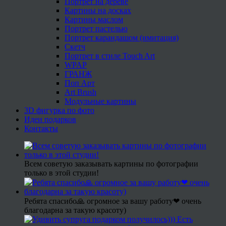
Портрет на дереве
Картины на досках
Картины маслом
Портрет пастелью
Портрет карандашом (имитация)
Скетч
Портрет в стиле Touch Art
WPAP
ГРАНЖ
Поп Арт
Art Brush
Модульные картины
3D фигурка по фото
Идеи подарков
Контакты
Всем советую заказывать картины по фотографии
только в этой студии!
Ребята спасибо🙏 огромное за вашу работу❤ очень
благодарна за такую красоту)