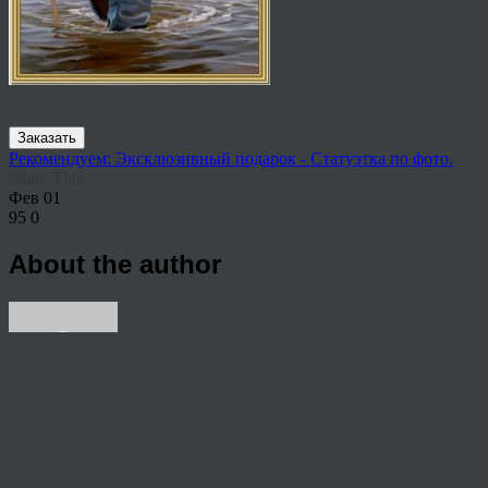
Заказать
Рекомендуем: Эксклюзивный подарок - Статуэтка по фото.
Share This
Фев
01
95
0
About the author
View all articles by anton
Post navigation