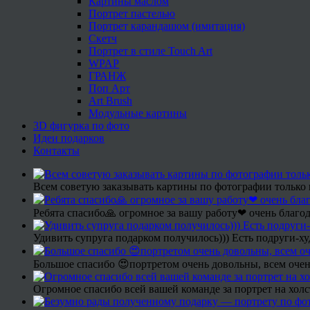
Картины маслом
Портрет пастелью
Портрет карандашом (имитация)
Скетч
Портрет в стиле Touch Art
WPAP
ГРАНЖ
Поп Арт
Art Brush
Модульные картины
3D фигурка по фото
Идеи подарков
Контакты
Всем советую заказывать картины по фотографии только 
Ребята спасибо🙏 огромное за вашу работу❤ очень благод
Удивить супруга подарком получилось))) Есть подруги-х
Большое спасибо 😍портретом очень довольны, всем очен
Огромное спасибо всей вашей команде за портрет на холс