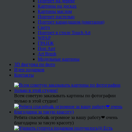
Портрет на дереве
Картины на досках
Картины маслом
Портрет пастелью
Портрет карандашом (имитация)
Скетч
Портрет в стиле Touch Art
WPAP
ГРАНЖ
Поп Арт
Art Brush
Модульные картины
3D фигурка по фото
Идеи подарков
Контакты
Всем советую заказывать картины по фотографии
только в этой студии!
Ребята спасибо🙏 огромное за вашу работу❤ очень
благодарна за такую красоту)