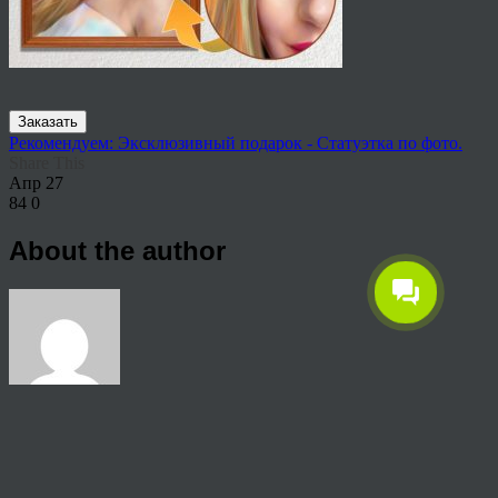
Заказать
Рекомендуем: Эксклюзивный подарок - Статуэтка по фото.
Share This
Апр
27
84
0
About the author
View all articles by rauffri
Post navigation