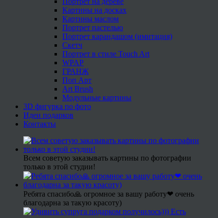
Портрет на дереве
Картины на досках
Картины маслом
Портрет пастелью
Портрет карандашом (имитация)
Скетч
Портрет в стиле Touch Art
WPAP
ГРАНЖ
Поп Арт
Art Brush
Модульные картины
3D фигурка по фото
Идеи подарков
Контакты
Всем советую заказывать картины по фотографии
только в этой студии!
Ребята спасибо🙏 огромное за вашу работу❤ очень
благодарна за такую красоту)