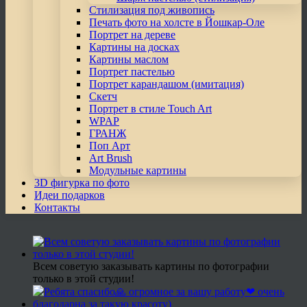
Стилизация под живопись
Печать фото на холсте в Йошкар-Оле
Портрет на дереве
Картины на досках
Картины маслом
Портрет пастелью
Портрет карандашом (имитация)
Скетч
Портрет в стиле Touch Art
WPAP
ГРАНЖ
Поп Арт
Art Brush
Модульные картины
3D фигурка по фото
Идеи подарков
Контакты
Всем советую заказывать картины по фотографии
только в этой студии!