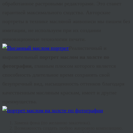
обработанное растровыми редакторами. Это станет
гарантией максимального сходства. Авторские
портреты в технике масляной живописи мы пишем без
имитации, не используем при их создании
инновационные технологии печати.
Реалистичный и
выразительный
портрет маслом на холсте по
фотографии,
главным плюсом которого является
способность длительное время сохранять свой
безупречный вид, насыщенность оттенков благодаря
качественным масляным краскам, имеет и другие
преимущества.
Замена фона (по желанию заказчика).
Возможность создать любую жанровую композицию.