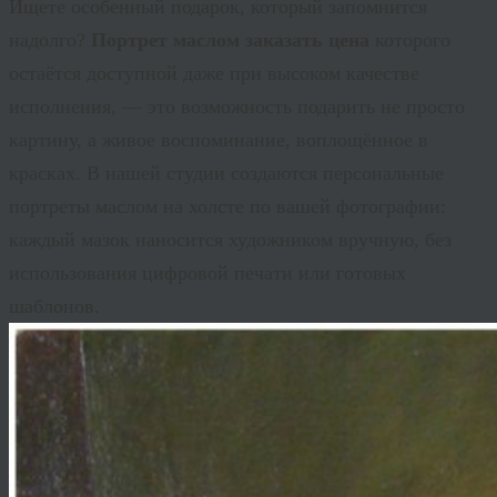
Ищете особенный подарок, который запомнится
надолго?
Портрет маслом заказать цена
которого
остаётся доступной даже при высоком качестве
исполнения, — это возможность подарить не просто
картину, а живое воспоминание, воплощённое в
красках. В нашей студии создаются персональные
портреты маслом на холсте по вашей фотографии:
каждый мазок наносится художником вручную, без
использования цифровой печати или готовых
шаблонов.