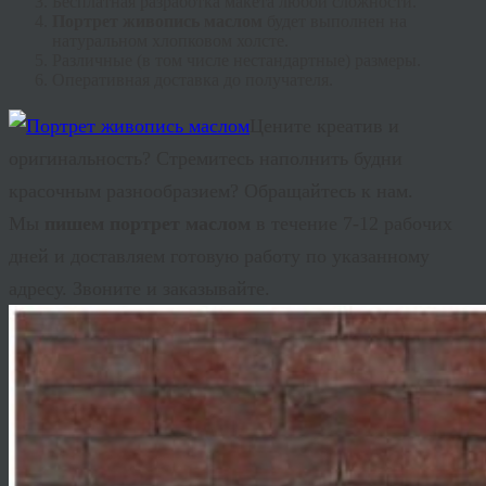
Бесплатная разработка макета любой сложности.
Портрет живопись маслом
будет выполнен на
натуральном хлопковом холсте.
Различные (в том числе нестандартные) размеры.
Оперативная доставка до получателя.
Цените
креатив
и
оригинальность? Стремитесь наполнить будни
красочным разнообразием? Обращайтесь к нам.
Мы
пишем портрет маслом
в течение 7-12 рабочих
дней и доставляем готовую работу по указанному
адресу. Звоните и заказывайте.