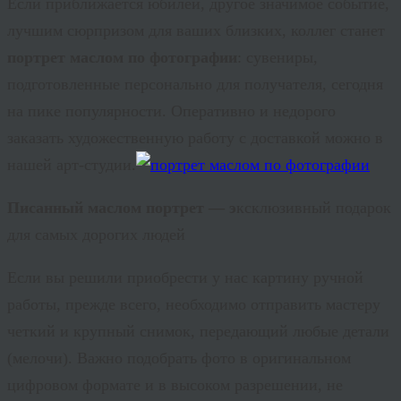
Если приближается юбилей, другое значимое событие,
лучшим сюрпризом для ваших близких, коллег станет
портрет маслом по фотографии
: сувениры,
подготовленные персонально для получателя, сегодня
на пике популярности. Оперативно и недорого
заказать художественную работу с доставкой можно в
нашей арт-студии.
Писанный маслом портрет — э
ксклюзивный
подарок
для самых дорогих людей
Если вы решили приобрести у нас картину ручной
работы, прежде всего, необходимо отправить мастеру
четкий и крупный снимок, передающий любые детали
(мелочи). Важно подобрать фото в оригинальном
цифровом формате и в высоком разрешении, не