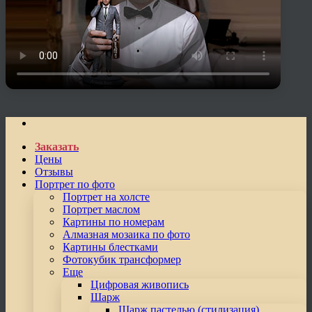
Заказать
Цены
Отзывы
Портрет по фото
Портрет на холсте
Портрет маслом
Картины по номерам
Алмазная мозаика по фото
Картины блестками
Фотокубик трансформер
Еще
Цифровая живопись
Шарж
Шарж пастелью (стилизация)