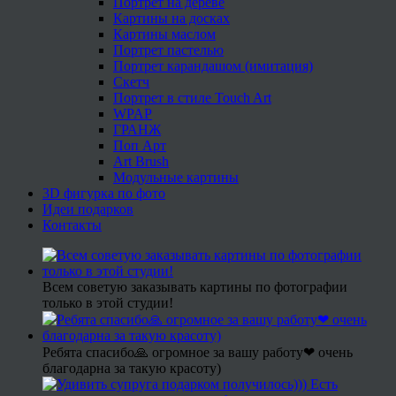
Портрет на дереве
Картины на досках
Картины маслом
Портрет пастелью
Портрет карандашом (имитация)
Скетч
Портрет в стиле Touch Art
WPAP
ГРАНЖ
Поп Арт
Art Brush
Модульные картины
3D фигурка по фото
Идеи подарков
Контакты
Всем советую заказывать картины по фотографии
только в этой студии!
Ребята спасибо🙏 огромное за вашу работу❤ очень
благодарна за такую красоту)