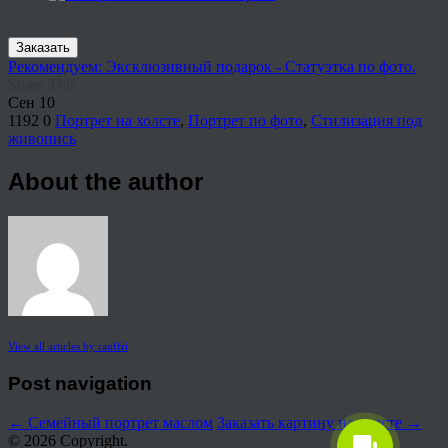
Заказать
Рекомендуем: Эксклюзивный подарок - Статуэтка по фото.
Share This
Сен
10
1192
0
Портрет на холсте
,
Портрет по фото
,
Стилизация под
живопись
About the author
View all articles by rauffri
Post navigation
←
Семейный портрет маслом
Заказать картину на холсте
→
© 2026 Copyright.