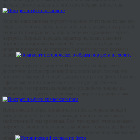
литературному описанию, либо из воображений автора.
Хорошо написанным портретом можно считать не только его
сходство с оригиналом, но правильную передачу внутренней
сущности позирующего, проявление его духовных черт на
портрете. Хорошо передать характер человека поможет
портрет в историческом стиле. В этом можно убедиться
обратив внимание на портреты Великих русских князей и
царей.
Портрет по фото на холсте в Нижнем Новгороде, сейчас
достаточно распространённый вид написания, так как это
простой и быстрый способ заказать портрет по фото. Портрет
с фотографии в историческом стиле будет достаточно
необычным и приятным подарком по любому поводу, на
юбилей, руководителю, бизнесмену, директору, родителям.
Исторический образ придаст вам иной, завораживающий
взгляд на «нового себя», а также дополнительный шарм,
свойственный тем временам. Всё, что нужно, чтобы заказать
портрет на холсте в историческом образе, только ваше фото, к
которому впоследствии будет выбран подходящий именно вам
образ.