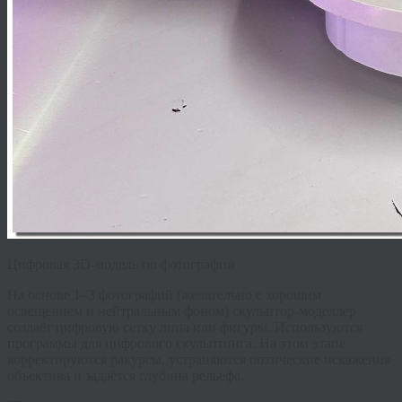
Цифровая 3D-модель по фотографии
На основе 1–3 фотографий (желательно с хорошим
освещением и нейтральным фоном) скульптор-моделлер
создаёт цифровую сетку лица или фигуры. Используются
программы для цифрового скульптинга. На этом этапе
корректируются ракурсы, устраняются оптические искажения
объектива и задаётся глубина рельефа.