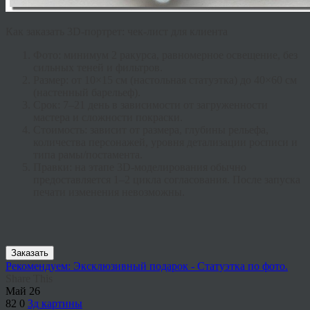
Как заказать 3D-портрет: чек-лист для клиента
Фото:
минимум 2 ракурса, равномерное освещение, без
сильных теней и фильтров.
Размер:
от 10×15 см (настольная статуэтка) до 40×60 см
(настенный барельеф).
Срок:
7–21 день в зависимости от загруженности
мастера и сложности покраски.
Стоимость:
зависит от размера, глубины рельефа,
количества персонажей, уровня детализации росписи и
типа рамы/постамента.
Правки:
на этапе 3D-моделирования обычно
предоставляется 1–2 цикла согласования. После запуска
печати изменения невозможны.
Заказать
Рекомендуем: Эксклюзивный подарок - Статуэтка по фото.
Share This
Май
26
82
0
3д картины