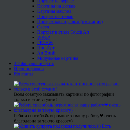
Портрет на дереве
Картины на досках
Картины маслом
Портрет пастелью
Портрет карандашом (имитация)
Скетч
Портрет в стиле Touch Art
WPAP
ГРАНЖ
Поп Арт
Art Brush
Модульные картины
3D фигурка по фото
Идеи подарков
Контакты
Всем советую заказывать картины по фотографии
только в этой студии!
Ребята спасибо🙏 огромное за вашу работу❤ очень
благодарна за такую красоту)