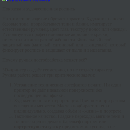
Покраска и художественная роспись
На этом этапе изделие обретает характер. Художник наносит
базовые тона, прорабатывает тени и блики, имитирует
естественный румянец, цвет глаз, текстуру волос или одежды.
Используются профессиональные акриловые краски,
пигменты и кисти разной жёсткости. Финальный слой —
защитный лак (матовый, сатиновый или глянцевый), который
фиксирует роспись и защищает от пыли и выцветания.
Почему ручная постобработка меняет всё?
3D-принтер создаёт геометрию, но не создаёт характер.
Ручная работа решает три критические задачи:
Устранение технических артефактов печати.
Ни один
принтер не даёт идеальной поверхности без
последующей шлифовки.
Художественная интерпретация.
Цвет кожи при разном
освещении меняется. Мастер подбирает оттенки
индивидуально, создавая объём и «жизнь» в портрете.
Тактильное качество
.
Гладкие переходы, мягкие тени и
точные акценты делают
барельеф портрет
или
портретную статуэтку
предметом искусства, а не