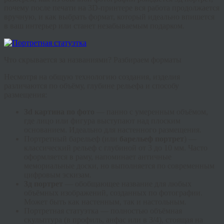
почему после печати на 3D-принтере вся работа продолжается
вручную, и как выбрать формат, который идеально впишется
в ваш интерьер или станет незабываемым подарком.
Что скрывается за названиями? Разбираем форматы
Несмотря на общую технологию создания, изделия
различаются по объёму, глубине рельефа и способу
размещения:
3d картина по фото
— панно с умеренным объёмом,
где лицо или фигура выступают над плоским
основанием. Идеально для настенного размещения.
Портретный барельеф
(или
барельеф портрет
) —
классический рельеф с глубиной от 3 до 10 мм. Часто
оформляется в раму, напоминает античные
мемориальные доски, но выполняется по современным
цифровым эскизам.
3д портрет
— обобщающее название для любых
объёмных изображений, созданных по фотографии.
Может быть как настенным, так и настольным.
Портретная статуэтка
— полностью объёмная
скульптура (в профиль, анфас или в 3/4), стоящая на