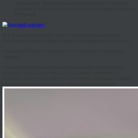
постаменте. Требует детальной проработки с тыльной
стороны и часто используется как центральный элемент
интерьера.
Все форматы объединяет одно: точная цифровая модель,
послойная печать и обязательная ручная финишная доводка.
Пошаговый процесс создания: от пикселя до тактильного
шедевра
Создание любого
портретного барельефа
или статуэтки
проходит через 4 ключевых этапа. Именно комбинация
технологий и ручной работы гарантирует результат, который
отличает авторское изделие от фабричного пластика.