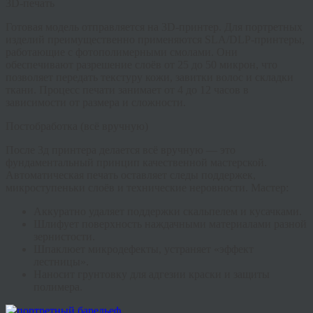
3D-печать
Готовая модель отправляется на 3D-принтер. Для портретных
изделий преимущественно применяются SLA/DLP-принтеры,
работающие с фотополимерными смолами. Они
обеспечивают разрешение слоёв от 25 до 50 микрон, что
позволяет передать текстуру кожи, завитки волос и складки
ткани. Процесс печати занимает от 4 до 12 часов в
зависимости от размера и сложности.
Постобработка (всё вручную)
После 3д принтера делается всё вручную
— это
фундаментальный принцип качественной мастерской.
Автоматическая печать оставляет следы поддержек,
микроступеньки слоёв и технические неровности. Мастер:
Аккуратно удаляет поддержки скальпелем и кусачками.
Шлифует поверхность наждачными материалами разной
зернистости.
Шпаклюет микродефекты, устраняет «эффект
лестницы».
Наносит грунтовку для адгезии краски и защиты
полимера.