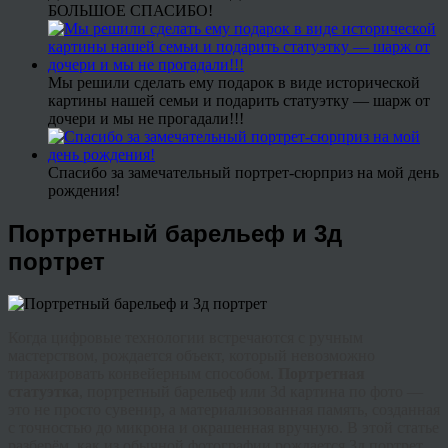
БОЛЬШОЕ СПАСИБО!
Мы решили сделать ему подарок в виде исторической
картины нашей семьи и подарить статуэтку — шарж от
дочери и мы не прогадали!!!
Спасибо за замечательный портрет-сюрприз на мой день
рождения!
Портретный барельеф и 3д
портрет
Когда цифровые технологии встречаются с ручным
мастерством, рождается объект, который невозможно
тиражировать конвейерным способом.
Портретная
статуэтка
,
портретный барельеф
или
3d картина по фото
—
это не просто сувенир, а материализованная память, созданная
с точностью до микрона и окрашенная вручную. В этой статье
разберём, как из обычной фотографии рождается
3д портрет
,