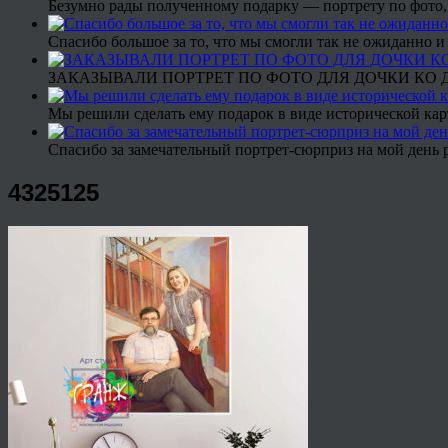
Безумно рады полученному подарку — портрету по фото,
Спасибо большое за то, что мы смогли так не ожиданно
ЗАКАЗЫВАЛИ ПОРТРЕТ ПО ФОТО ДЛЯ ДОЧКИ КО ДН
Мы решили сделать ему подарок в виде исторической кар
Спасибо за замечательный портрет-сюрприз на мой день 
4325125