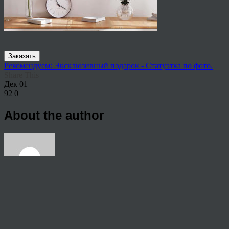
Заказать
Рекомендуем: Эксклюзивный подарок - Статуэтка по фото.
Share This
Дек
01
92
0
About the author
View all articles by anton
Post navigation