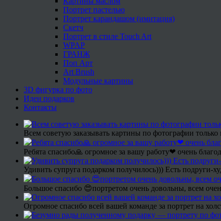
Картины маслом
Портрет пастелью
Портрет карандашом (имитация)
Скетч
Портрет в стиле Touch Art
WPAP
ГРАНЖ
Поп Арт
Art Brush
Модульные картины
3D фигурка по фото
Идеи подарков
Контакты
Всем советую заказывать картины по фотографии только 
Ребята спасибо🙏 огромное за вашу работу❤ очень благод
Удивить супруга подарком получилось))) Есть подруги-х
Большое спасибо 😍портретом очень довольны, всем очен
Огромное спасибо всей вашей команде за портрет на холс