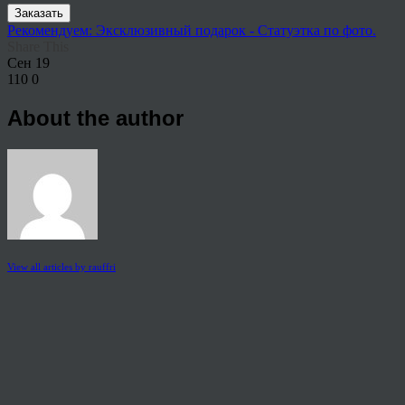
Заказать
Рекомендуем: Эксклюзивный подарок - Статуэтка по фото.
Share This
Сен
19
110
0
About the author
View all articles by rauffri
Post navigation
←
Репродукции картин купить Йошкар-Ола
© 2026 Copyright.
Пользовательское соглашение на предоставление услуг
Политика конфиденциальности персональных данных
тел.: 8 800 222 02 86