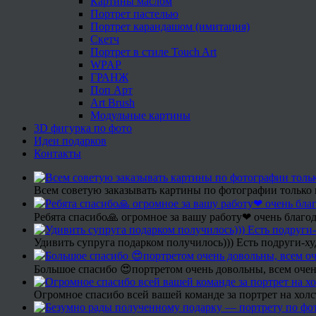
Картины маслом
Портрет пастелью
Портрет карандашом (имитация)
Скетч
Портрет в стиле Touch Art
WPAP
ГРАНЖ
Поп Арт
Art Brush
Модульные картины
3D фигурка по фото
Идеи подарков
Контакты
Всем советую заказывать картины по фотографии только 
Ребята спасибо🙏 огромное за вашу работу❤ очень благод
Удивить супруга подарком получилось))) Есть подруги-х
Большое спасибо 😍портретом очень довольны, всем очен
Огромное спасибо всей вашей команде за портрет на холс