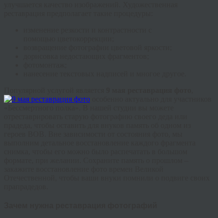
улучшается качество изображений. Художественная
реставрация предполагает такие процедуры:
изменение резкости и контрастности с
помощью
цветокоррекции
;
возвращение фотографии цветовой яркости;
дорисовка недостающих фрагментов;
фотомонтаж;
нанесение текстовых надписей и многое другое.
Популярной услугой является
9 мая реставрация фото
,
особенно актуально для участников
«Бессмертного полка». В нашей студии вы можете
отреставрировать старую фотографию своего деда или
прадеда, чтобы оставить для внуков память об одном из
героев ВОВ. Вне зависимости от состояния фото, мы
выполним детальное восстановление каждого фрагмента
снимка, чтобы его можно было распечатать в большом
формате, при желании. Сохраните память о прошлом –
закажите восстановление фото времен Великой
Отечественной, чтобы ваши внуки помнили о подвиге своих
прапрадедов.
Зачем нужна реставрация фотографий