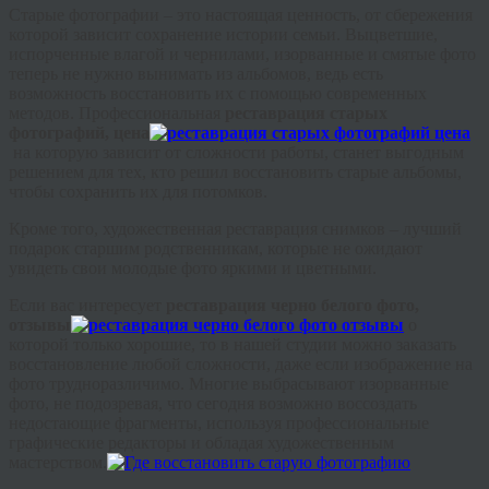
Старые фотографии – это настоящая ценность, от сбережения
которой зависит сохранение истории семьи. Выцветшие,
испорченные влагой и чернилами, изорванные и смятые фото
теперь не нужно вынимать из альбомов, ведь есть
возможность восстановить их с помощью современных
методов. Профессиональная
реставрация старых
фотографий, цена
на которую зависит от сложности работы, станет выгодным
решением для тех, кто решил восстановить старые альбомы,
чтобы сохранить их для потомков.
Кроме того, художественная реставрация снимков – лучший
подарок старшим родственникам, которые не ожидают
увидеть свои молодые фото яркими и цветными.
Если вас интересует
реставрация черно белого фото,
отзывы
о
которой только хорошие, то в нашей студии можно заказать
восстановление любой сложности, даже если изображение на
фото трудноразличимо. Многие выбрасывают изорванные
фото, не подозревая, что сегодня возможно воссоздать
недостающие фрагменты, используя профессиональные
графические редакторы и обладая художественным
мастерством.