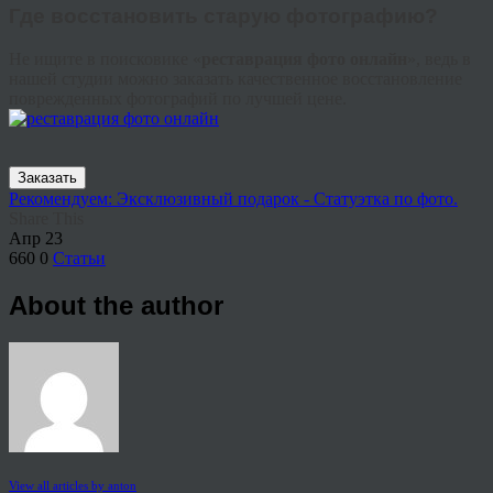
Где восстановить старую фотографию?
Не ищите в поисковике «
реставрация фото онлайн
», ведь в
нашей студии можно заказать качественное восстановление
поврежденных фотографий по лучшей цене.
Заказать
Рекомендуем: Эксклюзивный подарок - Статуэтка по фото.
Share This
Апр
23
660
0
Статьи
About the author
View all articles by anton