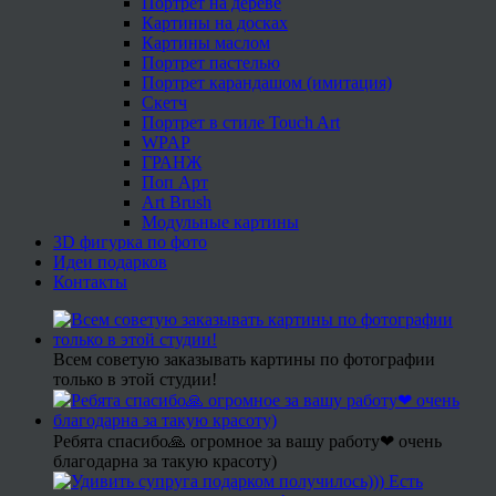
Портрет на дереве
Картины на досках
Картины маслом
Портрет пастелью
Портрет карандашом (имитация)
Скетч
Портрет в стиле Touch Art
WPAP
ГРАНЖ
Поп Арт
Art Brush
Модульные картины
3D фигурка по фото
Идеи подарков
Контакты
Всем советую заказывать картины по фотографии
только в этой студии!
Ребята спасибо🙏 огромное за вашу работу❤ очень
благодарна за такую красоту)