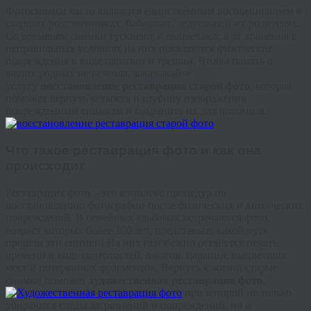
Фотоснимки часто являются единственным воспоминанием о
старших родственниках: бабушках, дедушках и их родителях.
Со временем снимки тускнеют и выцветают, а от хранения в
неправильных условиях на них появляются физические
повреждения в виде царапин и трещин. Чтобы память о
ваших родных не исчезла, заказывайте
услугу
восстановление реставрация старой фото
, которая
поможет вернуть четкость и глубину изображения
поврежденным снимкам и сохранить их для потомков.
Что такое реставрация фото и как она
происходит
Реставрация фото – это комплекс процедур по
восстановлению фотографии после физических и химических
повреждений. В семейных альбомах встречаются фото,
возраст которых более 100 лет, представьте, какой путь
прошли эти снимки! На них неизбежно останется печать
времени в виде потертостей, ожогов, царапин, выцветших
мест и потерянных фрагментов. Вернуть к жизни старые
снимки поможет
художественная реставрация фото
,
при которой не только
убираются следы загрязнений и повреждений, но и