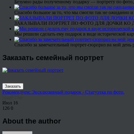
Безумно рады полученному подарку — портрету по фото,
Спасибо большое за то, что мы смогли так не ожиданно
ЗАКАЗЫВАЛИ ПОРТРЕТ ПО ФОТО ДЛЯ ДОЧКИ КО ДН
Мы решили сделать ему подарок в виде исторической кар
Спасибо за замечательный портрет-сюрприз на мой день 
Заказать семейный портрет
Заказать
Рекомендуем: Эксклюзивный подарок - Статуэтка по фото.
Share This
Июл
16
126
0
About the author