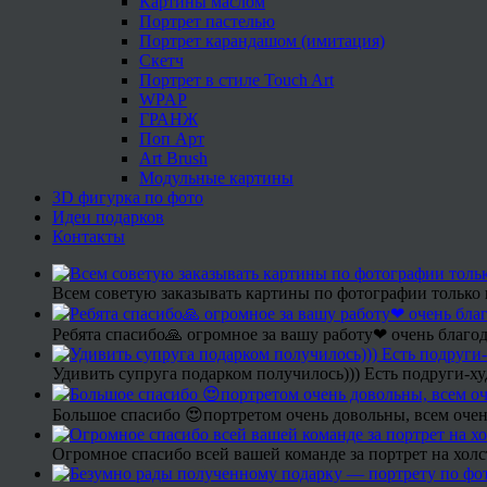
Картины маслом
Портрет пастелью
Портрет карандашом (имитация)
Скетч
Портрет в стиле Touch Art
WPAP
ГРАНЖ
Поп Арт
Art Brush
Модульные картины
3D фигурка по фото
Идеи подарков
Контакты
Всем советую заказывать картины по фотографии только 
Ребята спасибо🙏 огромное за вашу работу❤ очень благод
Удивить супруга подарком получилось))) Есть подруги-х
Большое спасибо 😍портретом очень довольны, всем очен
Огромное спасибо всей вашей команде за портрет на холс