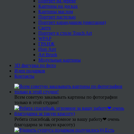
Портрет на дереве
Картины на досках
Картины маслом
Портрет пастелью
Портрет карандашом (имитация)
Скетч
Портрет в стиле Touch Art
WPAP
ГРАНЖ
Поп Арт
Art Brush
Модульные картины
3D фигурка по фото
Идеи подарков
Контакты
Всем советую заказывать картины по фотографии
только в этой студии!
Ребята спасибо🙏 огромное за вашу работу❤ очень
благодарна за такую красоту)