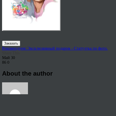
Заказать
Рекомендуем: Эксклюзивный подарок - Статуэтка по фото.
Share This
Май
30
86
0
About the author