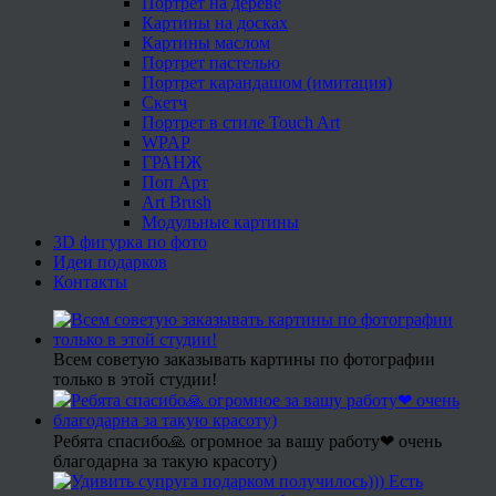
Портрет на дереве
Картины на досках
Картины маслом
Портрет пастелью
Портрет карандашом (имитация)
Скетч
Портрет в стиле Touch Art
WPAP
ГРАНЖ
Поп Арт
Art Brush
Модульные картины
3D фигурка по фото
Идеи подарков
Контакты
Всем советую заказывать картины по фотографии
только в этой студии!
Ребята спасибо🙏 огромное за вашу работу❤ очень
благодарна за такую красоту)