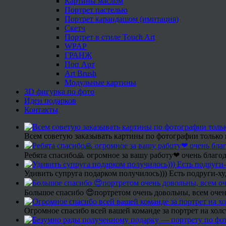
Картины маслом
Портрет пастелью
Портрет карандашом (имитация)
Скетч
Портрет в стиле Touch Art
WPAP
ГРАНЖ
Поп Арт
Art Brush
Модульные картины
3D фигурка по фото
Идеи подарков
Контакты
Всем советую заказывать картины по фотографии только 
Ребята спасибо🙏 огромное за вашу работу❤ очень благод
Удивить супруга подарком получилось))) Есть подруги-х
Большое спасибо 😍портретом очень довольны, всем очен
Огромное спасибо всей вашей команде за портрет на холс