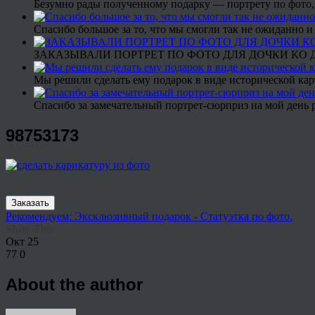
Безумно рады полученному подарку — портрету по фото,
Спасибо большое за то, что мы смогли так не ожиданно
ЗАКАЗЫВАЛИ ПОРТРЕТ ПО ФОТО ДЛЯ ДОЧКИ КО ДН
Мы решили сделать ему подарок в виде исторической кар
Спасибо за замечательный портрет-сюрприз на мой день 
98753173
Заказать
Рекомендуем: Эксклюзивный подарок - Статуэтка по фото.
Share This
Окт
25
77
0
About the author