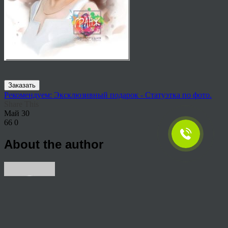
Заказать
Рекомендуем: Эксклюзивный подарок - Статуэтка по фото.
Share This
Май
30
66
0
About the author