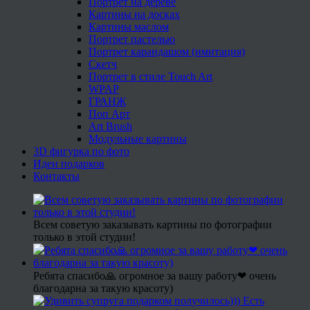
Портрет на дереве
Картины на досках
Картины маслом
Портрет пастелью
Портрет карандашом (имитация)
Скетч
Портрет в стиле Touch Art
WPAP
ГРАНЖ
Поп Арт
Art Brush
Модульные картины
3D фигурка по фото
Идеи подарков
Контакты
Всем советую заказывать картины по фотографии
только в этой студии!
Ребята спасибо🙏 огромное за вашу работу❤ очень
благодарна за такую красоту)