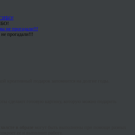
ИБО!
не прогадали!!!
акой
креативный
подарок запомнится на долгие годы.
боты сделают готовую картину, которую можно подарить
холсте в образе
могут быть выполнены при помощи разных
покроет ее и выполнит работу.