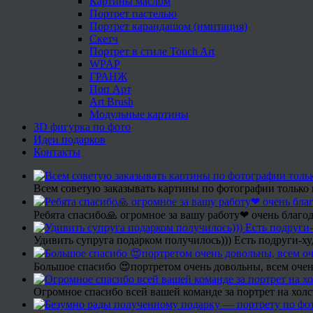
Картины маслом
Портрет пастелью
Портрет карандашом (имитация)
Скетч
Портрет в стиле Touch Art
WPAP
ГРАНЖ
Поп Арт
Art Brush
Модульные картины
3D фигурка по фото
Идеи подарков
Контакты
Всем советую заказывать картины по фотографии только 
Ребята спасибо🙏 огромное за вашу работу❤ очень благод
Удивить супруга подарком получилось))) Есть подруги-х
Большое спасибо 😍портретом очень довольны, всем очен
Огромное спасибо всей вашей команде за портрет на холс