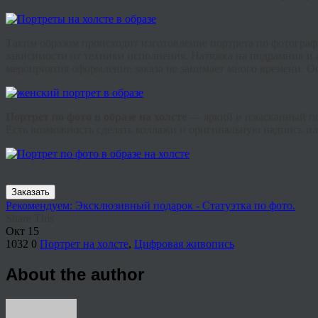
Таким образом происходит изготовление портрета по фотограф
зависимости от техники исполнения. Натяжка на подрамник и 
мероприятия оформление заказа не занимает много времени. 
Портрет по фото в образе на холсте
— яркий и изысканный под
Есть возможность сделать коллажи и оригинальную надпись ил
Заказать
Рекомендуем: Эксклюзивный подарок - Статуэтка по фото.
Share This
Окт
15
1032
0
Портрет на холсте
,
Цифровая живопись
About the author