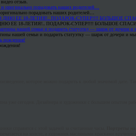
 видео отзыв.
 и оригинально порадовать наших родителей…
Ю ЕЕ 18-ЛЕТИЯ!.. ПОДАРОК-СУПЕР!!!! БОЛЬШОЕ СПАС
тины нашей семьи и подарить статуэтку — шарж от дочери и мы 
рождения!
оизведение, которое можно подарить к любой значимой дате. Т
упна уже сегодня. Дизайнера и художники с большим опытом ра
ники справятся с этой задачей за считанные часы.
Портреты на 
опечатается на холсте, a художник масляными красками вручную 