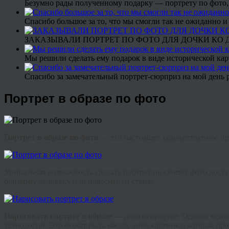
Безумно рады полученному подарку — портрету по фото,
Спасибо большое за то, что мы смогли так не ожиданно
ЗАКАЗЫВАЛИ ПОРТРЕТ ПО ФОТО ДЛЯ ДОЧКИ КО ДН
Мы решили сделать ему подарок в виде исторической кар
Спасибо за замечательный портрет-сюрприз на мой день 
Портрет в образе по фото
Портрет в образе по фото
— это настоящее художественное пр
Уникальная возможность сделать портрет по своему фото дост
близкому человеку или повесить на стенке.
Нарисовать портрет в образе
— дело непростое. Однако худож
технологий. Это может быть масло, либо картинка, которая пр