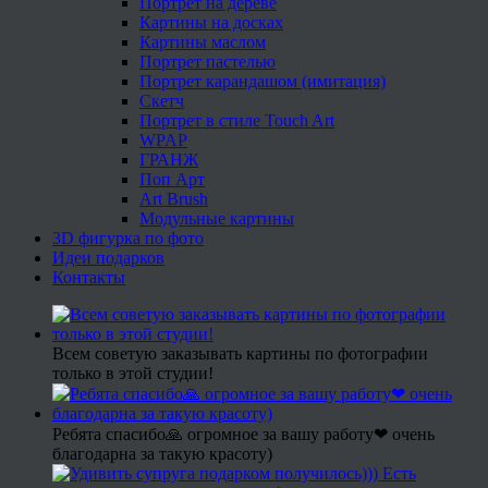
Портрет на дереве
Картины на досках
Картины маслом
Портрет пастелью
Портрет карандашом (имитация)
Скетч
Портрет в стиле Touch Art
WPAP
ГРАНЖ
Поп Арт
Art Brush
Модульные картины
3D фигурка по фото
Идеи подарков
Контакты
Всем советую заказывать картины по фотографии
только в этой студии!
Ребята спасибо🙏 огромное за вашу работу❤ очень
благодарна за такую красоту)