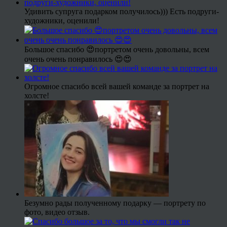
Удивить супруга подарком получилось))) Есть подруги-
художники, оценили!
Большое спасибо 😍портретом очень довольны, всем
очень очень понравилось 😍😍
Огромное спасибо всей вашей команде за портрет на
холсте!
Безумно рады полученному подарку — портрету по
фото, видео отзыв.