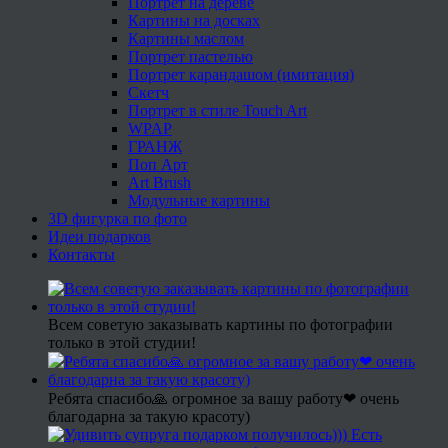
Портрет на дереве
Картины на досках
Картины маслом
Портрет пастелью
Портрет карандашом (имитация)
Скетч
Портрет в стиле Touch Art
WPAP
ГРАНЖ
Поп Арт
Art Brush
Модульные картины
3D фигурка по фото
Идеи подарков
Контакты
Всем советую заказывать картины по фотографии
только в этой студии!
Ребята спасибо🙏 огромное за вашу работу❤ очень
благодарна за такую красоту)